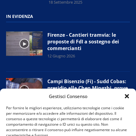
18 Settembre 2025
IN EVIDENZA
Firenze - Cantieri tramvia: le
proposte di FdI a sostegno dei
commercianti
12 Giugno 2026
Campi Bisenzio (Fi) - Sudd Cobas:
presidio alla Chen Mingzhi, prove
di accordo con l’azienda
Gestisci Consenso
11 Giugno 2026
Per fornire le migliori esperienze, utilizziamo tecnologie come i cookie
per memorizzare e/o accedere alle informazioni del dispositivo. Il
consenso a queste tecnologie ci permetterà di elaborare dati come il
comportamento di navigazione o ID unici su questo sito. Non
Prato - Nuova giunta provinciale
acconsentire o ritirare il consenso può influire negativamente su alcune
Confesercenti: “Tutelare i negozi
caratteristiche e funzioni.