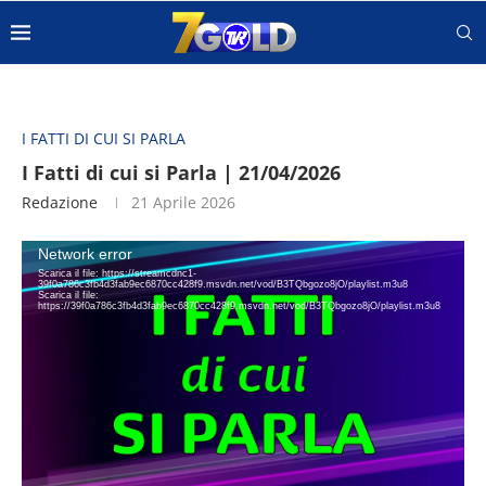
I FATTI DI CUI SI PARLA
I Fatti di cui si Parla | 21/04/2026
Redazione
21 Aprile 2026
Video
Network error
Player
Scarica il file: https://streamcdnc1-
39f0a786c3fb4d3fab9ec6870cc428f9.msvdn.net/vod/B3TQbgozo8jO/playlist.m3u8
Scarica il file:
https://39f0a786c3fb4d3fab9ec6870cc428f9.msvdn.net/vod/B3TQbgozo8jO/playlist.m3u8