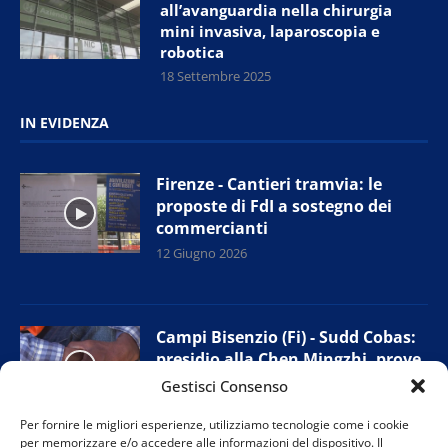
all’avanguardia nella chirurgia
mini invasiva, laparoscopia e
robotica
18 Settembre 2025
IN EVIDENZA
Firenze - Cantieri tramvia: le
proposte di FdI a sostegno dei
commercianti
12 Giugno 2026
Campi Bisenzio (Fi) - Sudd Cobas:
presidio alla Chen Mingzhi, prove
di accordo con l’azienda
Gestisci Consenso
11 Giugno 2026
Per fornire le migliori esperienze, utilizziamo tecnologie come i cookie
per memorizzare e/o accedere alle informazioni del dispositivo. Il