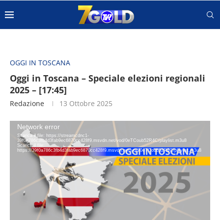
OGGI IN TOSCANA
Oggi in Toscana – Speciale elezioni regionali
2025 – [17:45]
Redazione
13 Ottobre 2025
Video
Network error
Player
Scarica il file: https://streamcdnc1-
39f0a786c3fb4d3fab9ec6870cc428f9.msvdn.net/vod/0eTCoub52R4C/playlist.m3u8
Scarica il file:
https://39f0a786c3fb4d3fab9ec6870cc428f9.msvdn.net/vod/0eTCoub52R4C/playlist.m3u8