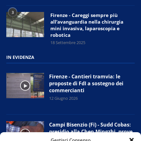
3
Firenze - Careggi sempre più
all’avanguardia nella chirurgia
mini invasiva, laparoscopia e
robotica
18 Settembre 2025
IN EVIDENZA
Firenze - Cantieri tramvia: le
proposte di FdI a sostegno dei
commercianti
12 Giugno 2026
Campi Bisenzio (Fi) - Sudd Cobas:
presidio alla Chen Mingzhi, prove
di accordo con l’azienda
Gestisci Consenso