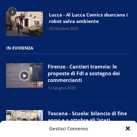
3
Lucca - Al Lucca Comics sbarcano i
robot salva ambiente
29 Ottobre 2025
IN EVIDENZA
Firenze - Cantieri tramvia: le
proposte di FdI a sostegno dei
commercianti
12 Giugno 2026
Toscana - Scuola: bilancio di fine
anno e a ottobre gli “stati
generali”
Gestisci Consenso
11 Giugno 2026