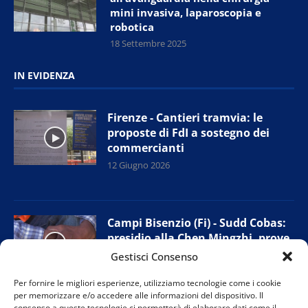
mini invasiva, laparoscopia e
robotica
18 Settembre 2025
IN EVIDENZA
Firenze - Cantieri tramvia: le
proposte di FdI a sostegno dei
commercianti
12 Giugno 2026
Campi Bisenzio (Fi) - Sudd Cobas:
presidio alla Chen Mingzhi, prove
di accordo con l’azienda
Gestisci Consenso
11 Giugno 2026
Per fornire le migliori esperienze, utilizziamo tecnologie come i cookie
per memorizzare e/o accedere alle informazioni del dispositivo. Il
consenso a queste tecnologie ci permetterà di elaborare dati come il