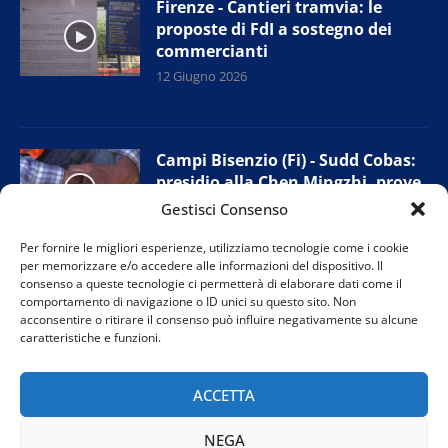
Firenze - Cantieri tramvia: le
proposte di FdI a sostegno dei
commercianti
12 Giugno 2026
Campi Bisenzio (Fi) - Sudd Cobas:
presidio alla Chen Mingzhi, prove
di accordo con l’azienda
Gestisci Consenso
11 Giugno 2026
Per fornire le migliori esperienze, utilizziamo tecnologie come i cookie
per memorizzare e/o accedere alle informazioni del dispositivo. Il
consenso a queste tecnologie ci permetterà di elaborare dati come il
comportamento di navigazione o ID unici su questo sito. Non
Prato - Nuova giunta provinciale
acconsentire o ritirare il consenso può influire negativamente su alcune
Confesercenti: “Tutelare i negozi
caratteristiche e funzioni.
di vicinato”
11 Giugno 2026
ACCETTA
NEGA